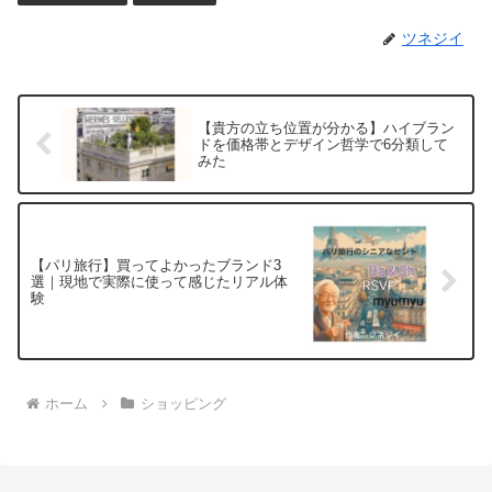
ツネジイ
【貴方の立ち位置が分かる】ハイブラン
ドを価格帯とデザイン哲学で6分類して
みた
【パリ旅行】買ってよかったブランド3
選｜現地で実際に使って感じたリアル体
験
ホーム
ショッピング