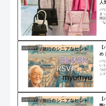
人
パ
まっ
雑
「な
【
ショッピング
め
パ
い
つけ
ンド
【
ショッピング
際