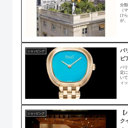
分
（
け
が、
パ
ショッピング
ピ
パ
定
い
ィッ
【
ショッピング
ク