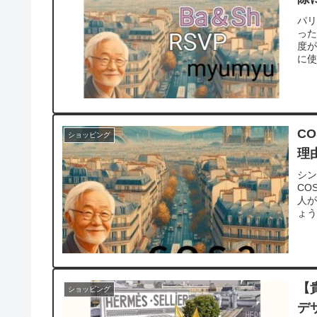
パ
っ
度が
に使
C
ショッピング
理
シ
CO
人
ょう
【
ショッピング
デ