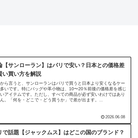
論【サンローラン】はパリで安い？日本との価格差
賢い買い方を解説
論から言うと、サンローランはパリで買うと日本より安くなるケー
多いです。特にバッグや革小物は、10〜20％前後の価格差を感じ
すいアイテムです。ただし、すべての商品が必ず安いわけではあり
ん。「何を・どこで・どう買うか」で差が出ます。...
2026.06.08
リで話題【ジャックムス】はどこの国のブランド？