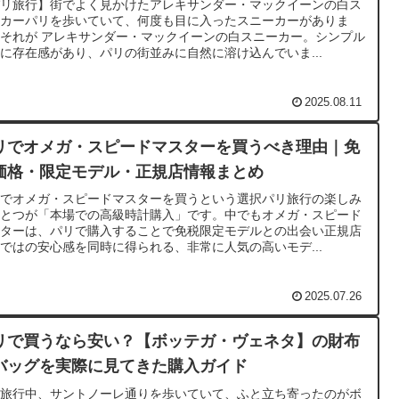
パリ旅行】街でよく見かけたアレキサンダー・マックイーンの白ス
ーカーパリを歩いていて、何度も目に入ったスニーカーがありま
それが アレキサンダー・マックイーンの白スニーカー。シンプル
に存在感があり、パリの街並みに自然に溶け込んでいま...
2025.08.11
リでオメガ・スピードマスターを買うべき理由｜免
価格・限定モデル・正規店情報まとめ
リでオメガ・スピードマスターを買うという選択パリ旅行の楽しみ
ひとつが「本場での高級時計購入」です。中でもオメガ・スピード
スターは、パリで購入することで免税限定モデルとの出会い正規店
ではの安心感を同時に得られる、非常に人気の高いモデ...
2025.07.26
リで買うなら安い？【ボッテガ・ヴェネタ】の財布
バッグを実際に見てきた購入ガイド
リ旅行中、サントノーレ通りを歩いていて、ふと立ち寄ったのがボ