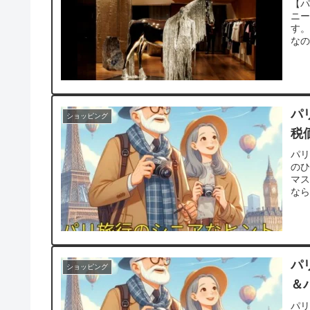
【
ニ
す。
なの
パ
ショッピング
税
パ
の
マ
なら
パ
ショッピング
＆
パ