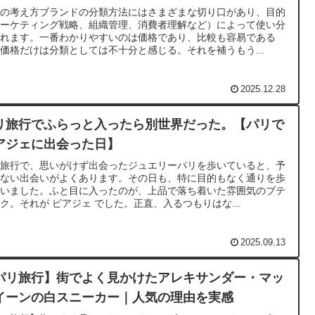
類の考え方ブランドの分類方法にはさまざまな切り口があり、目的
マーケティング戦略、組織管理、消費者理解など）によって使い分
られます。一番わかりやすいのは価格であり、比較も容易である
価格だけは分類としては不十分と感じる。それを補うもう...
2025.12.28
リ旅行でふらっと入ったら別世界だった。【パリで
アジェに出会った日】
リ旅行で、思いがけず出会ったジュエリーパリを歩いていると、予
にない出会いがよくあります。その日も、特に目的もなく通りを歩
ていました。ふと目に入ったのが、上品で落ち着いた雰囲気のブテ
ク。それが ピアジェ でした。正直、入るつもりはな...
2025.09.13
パリ旅行】街でよく見かけたアレキサンダー・マッ
イーンの白スニーカー｜人気の理由を実感