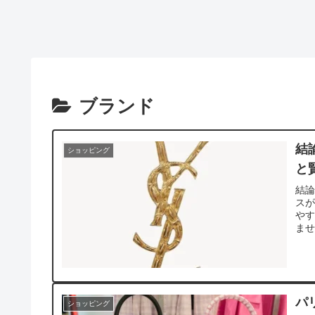
ブランド
結
ショッピング
と
結
スが
や
ませ
パ
ショッピング