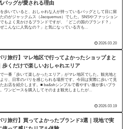
気バッグが愛される理由
リを歩いていると、おしゃれな人が持っているバッグとして目に留
たのがジャックムス（Jacquemus）でした。SNSやファッション
誌でもよく見かけるブランドですが、「どこの国のブランド？」
ぜこんなに人気なの？」と気になっている方も...
2026.03.20
パリ旅行】マレ地区で行ってよかったショップまと
｜歩くだけで楽しいおしゃれエリア
リで一番「歩いて楽しかったエリア」がマレ地区でした。観光地と
うより、日常のパリを感じられる場所です。今回は実際に歩いて見
たお店を紹介します。■ ba&shシンプルで着やすい服が多いブラ
。ワンピースを購入してそのまま観光しましたが...
2026.03.19
パリ旅行】買ってよかったブランド3選｜現地で実
に使って感じたリアル体験