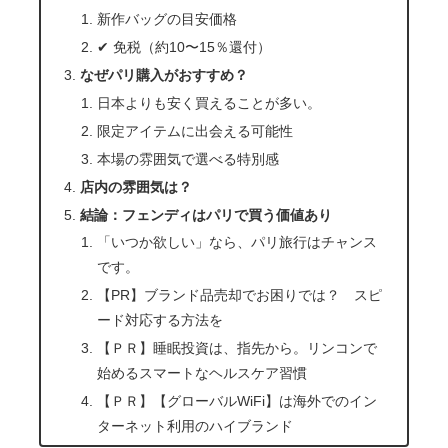
新作バッグの目安価格
✔ 免税（約10〜15％還付）
なぜパリ購入がおすすめ？
日本よりも安く買えることが多い。
限定アイテムに出会える可能性
本場の雰囲気で選べる特別感
店内の雰囲気は？
結論：フェンディはパリで買う価値あり
「いつか欲しい」なら、パリ旅行はチャンス
です。
【PR】ブランド品売却でお困りでは？ スピ
ード対応する方法を
【ＰＲ】睡眠投資は、指先から。リンコンで
始めるスマートなヘルスケア習慣
【ＰＲ】【グローバルWiFi】は海外でのイン
ターネット利用のハイブランド