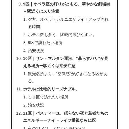
9区｜オペラ座の灯りがともる、華やかな劇場街
－駅近くはスリ注意
夕方、オペラ・ガルニエがライトアップされ
る時間。
ホテル数も多く、比較的選びやすい。
9区で訪れたい場所
治安状況
10区｜サン・マルタン運河、“暮らすパリ”が見
える場所ー駅近くは治安注意
観光名所より、“空気感”が好きになる区があ
る。
ホテルは比較的リーズナブル。
１０区で訪れたい場所
治安状況
11区｜バスティーユ、眠らない夜と若者たちの
エネルギーーナイトライフ重視なら11区
夜の11区は、とにかく賑やかだ。