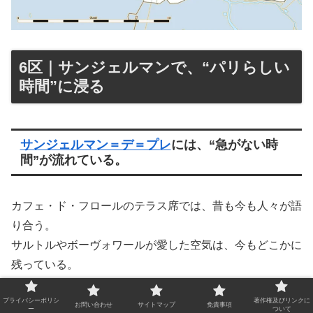
6区｜サンジェルマンで、“パリらしい
時間”に浸る
サンジェルマン＝デ＝プレ
には、“急がない時
間”が流れている。
カフェ・ド・フロールのテラス席では、昔も今も人々が語
り合う。
サルトルやボーヴォワールが愛した空気は、今もどこかに
残っている。
プライバシーポリシ
著作権及びリンクに
リュクサンブール公園
では、子どもたちが帆船のおもちゃ
お問い合わせ
サイトマップ
免責事項
ー
ついて